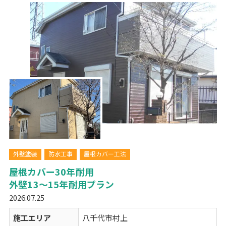
外壁塗装
防水工事
屋根カバー工法
屋根カバー30年耐用
外壁13～15年耐用プラン
2026.07.25
施工エリア
八千代市村上