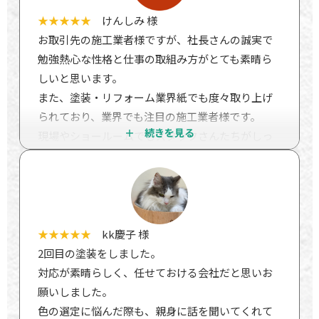
り等くまなく調べていただきました。評価は問題
★★★★★
けんしみ 様
なし。
お取引先の施工業者様ですが、社長さんの誠実で
とても細かいところまできれいに仕事をしている
勉強熱心な性格と仕事の取組み方がとても素晴ら
と褒めていただきました。土台の水切りのところ
しいと思います。
や、バルコニーの細かいところなど、一般人では
また、塗装・リフォーム業界紙でも度々取り上げ
気づかないところをとても褒めていました。何と
られており、業界でも注目の施工業者様です。
か粗を探そうとしたけど、無理だったと言われま
現場やショールームでもスタッフさんたちがしっ
した。
かり挨拶をしてくれます。社風なんだと思いま
これは菅野さんに報告しなければと思いました。
す。素晴らしい会社です。
三年たっても外壁はきれいです。とても気に入って
私が仕事を依頼するなら、やはり丁寧で誠実な良
ます。
い会社に依頼したいと思います。おススメの施工
丁寧できれいな仕事をしていただき本当にありが
業者様です。
★★★★★
kk慶子 様
とうございました。
2回目の塗装をしました。
対応が素晴らしく、任せておける会社だと思いお
願いしました。
色の選定に悩んだ際も、親身に話を聞いてくれて