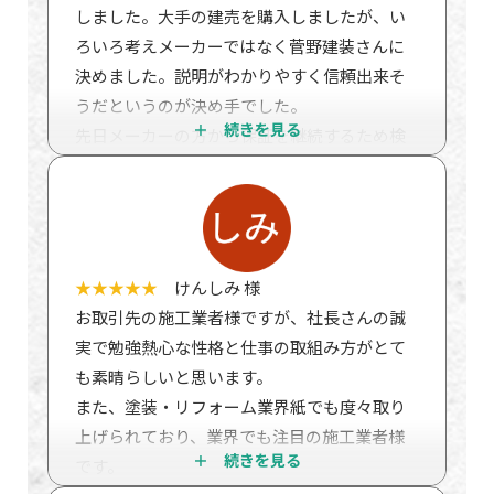
しました。大手の建売を購入しましたが、い
ろいろ考えメーカーではなく菅野建装さんに
決めました。説明がわかりやすく信頼出来そ
うだというのが決め手でした。
先日メーカーの方から保証を継続するため検
査をしたいとのことで、検査をしていただく
ことになりました。
結果が出ましたので報告させてください。
一時間弱、基礎、外装、屋根、バルコニー、
雨漏り等くまなく調べていただきました。評
★★★★★
けんしみ 様
価は問題なし。
お取引先の施工業者様ですが、社長さんの誠
とても細かいところまできれいに仕事をして
実で勉強熱心な性格と仕事の取組み方がとて
いると褒めていただきました。土台の水切り
も素晴らしいと思います。
のところや、バルコニーの細かいところな
また、塗装・リフォーム業界紙でも度々取り
ど、一般人では気づかないところをとても褒
上げられており、業界でも注目の施工業者様
めていました。何とか粗を探そうとしたけ
です。
ど、無理だったと言われました。