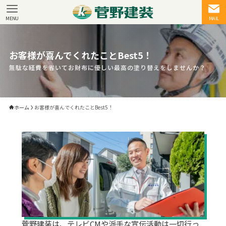
MENU
MAIL
お客様が喜んでくれたことBest5！
無駄な経費を省いてお財布に優しい最高の塗り替えをしませんか？
ホーム
お客様が喜んでくれたことBest5！
菅野建装は、テレビCMや派手な宣伝活動は一切行っ