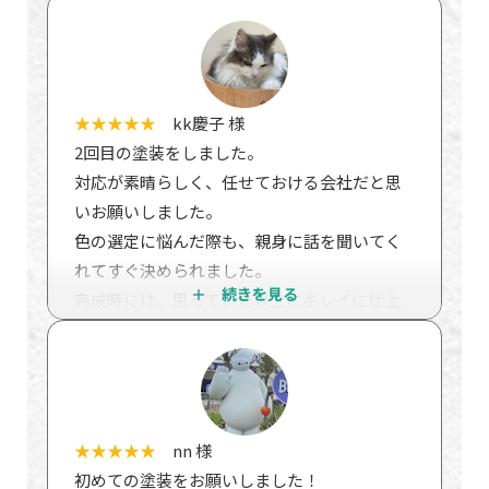
現場やショールームでもスタッフさんたちが
これは菅野さんに報告しなければと思いまし
しっかり挨拶をしてくれます。社風なんだと
た。
思います。素晴らしい会社です。
三年たっても外壁はきれいです。とても気に入
私が仕事を依頼するなら、やはり丁寧で誠実
ってます。
な良い会社に依頼したいと思います。おスス
★★★★★
kk慶子 様
丁寧できれいな仕事をしていただき本当にあ
メの施工業者様です。
2回目の塗装をしました。
りがとうございました。
対応が素晴らしく、任せておける会社だと思
いお願いしました。
色の選定に悩んだ際も、親身に話を聞いてく
れてすぐ決められました。
完成時には、思っていた以上にキレイに仕上
がっていて、家族一同大満足です！
また何か困った際には、すぐ相談できる会社
だなと感じました！
★★★★★
nn 様
初めての塗装をお願いしました！