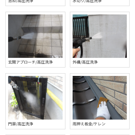
窓枠/高圧洗浄
水切り/高圧洗浄
玄関アプローチ/高圧洗浄
外構/高圧洗浄
門扉/高圧洗浄
雨押え板金/ケレン