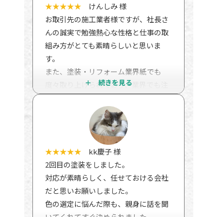
い。
★★★★★
けんしみ 様
一時間弱、基礎、外装、屋根、バルコ
お取引先の施工業者様ですが、社長さ
ニー、雨漏り等くまなく調べていただ
んの誠実で勉強熱心な性格と仕事の取
きました。評価は問題なし。
組み方がとても素晴らしいと思いま
とても細かいところまできれいに仕事
す。
をしていると褒めていただきました。
また、塗装・リフォーム業界紙でも
土台の水切りのところや、バルコニー
度々取り上げられており、業界でも注
の細かいところなど、一般人では気づ
目の施工業者様です。
かないところをとても褒めていまし
現場やショールームでもスタッフさん
た。何とか粗を探そうとしたけど、無
たちがしっかり挨拶をしてくれます。
理だったと言われました。
社風なんだと思います。素晴らしい会
これは菅野さんに報告しなければと思
社です。
★★★★★
kk慶子 様
いました。
私が仕事を依頼するなら、やはり丁寧
2回目の塗装をしました。
三年たっても外壁はきれいです。とて
で誠実な良い会社に依頼したいと思い
対応が素晴らしく、任せておける会社
も気に入ってます。
ます。おススメの施工業者様です。
だと思いお願いしました。
丁寧できれいな仕事をしていただき本
色の選定に悩んだ際も、親身に話を聞
当にありがとうございました。
いてくれてすぐ決められました。