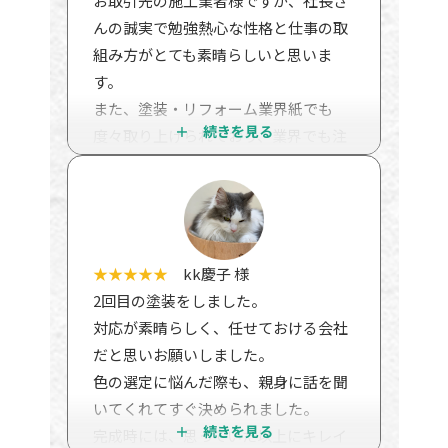
お取引先の施工業者様ですが、社長さ
ニー、雨漏り等くまなく調べていただ
んの誠実で勉強熱心な性格と仕事の取
きました。評価は問題なし。
組み方がとても素晴らしいと思いま
とても細かいところまできれいに仕事
す。
をしていると褒めていただきました。
また、塗装・リフォーム業界紙でも
土台の水切りのところや、バルコニー
度々取り上げられており、業界でも注
の細かいところなど、一般人では気づ
目の施工業者様です。
かないところをとても褒めていまし
現場やショールームでもスタッフさん
た。何とか粗を探そうとしたけど、無
たちがしっかり挨拶をしてくれます。
理だったと言われました。
社風なんだと思います。素晴らしい会
これは菅野さんに報告しなければと思
社です。
★★★★★
kk慶子 様
いました。
私が仕事を依頼するなら、やはり丁寧
2回目の塗装をしました。
三年たっても外壁はきれいです。とて
で誠実な良い会社に依頼したいと思い
対応が素晴らしく、任せておける会社
も気に入ってます。
ます。おススメの施工業者様です。
だと思いお願いしました。
丁寧できれいな仕事をしていただき本
色の選定に悩んだ際も、親身に話を聞
当にありがとうございました。
いてくれてすぐ決められました。
完成時には、思っていた以上にキレイ