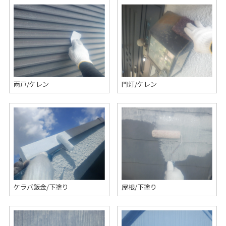
雨戸/ケレン
門灯/ケレン
ケラバ鈑金/下塗り
屋根/下塗り