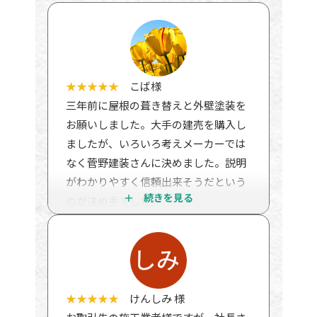
★★★★★
こば様
三年前に屋根の葺き替えと外壁塗装を
お願いしました。大手の建売を購入し
ましたが、いろいろ考えメーカーでは
なく菅野建装さんに決めました。説明
がわかりやすく信頼出来そうだという
のが決め手でした。
先日メーカーの方から保証を継続する
ため検査をしたいとのことで、検査を
していただくことになりました。
結果が出ましたので報告させてくださ
い。
★★★★★
けんしみ 様
一時間弱、基礎、外装、屋根、バルコ