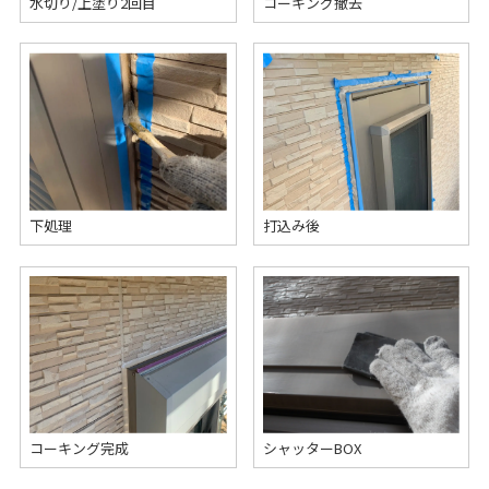
水切り/上塗り2回目
コーキング撤去
下処理
打込み後
コーキング完成
シャッターBOX