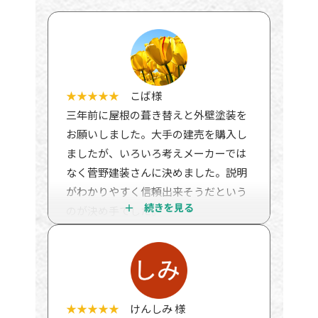
★★★★★
こば様
三年前に屋根の葺き替えと外壁塗装を
お願いしました。大手の建売を購入し
ましたが、いろいろ考えメーカーでは
なく菅野建装さんに決めました。説明
がわかりやすく信頼出来そうだという
のが決め手でした。
先日メーカーの方から保証を継続する
ため検査をしたいとのことで、検査を
していただくことになりました。
結果が出ましたので報告させてくださ
い。
★★★★★
けんしみ 様