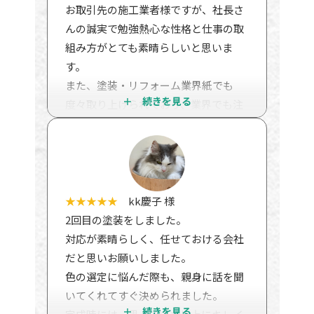
一時間弱、基礎、外装、屋根、バルコ
お取引先の施工業者様ですが、社長さ
ニー、雨漏り等くまなく調べていただ
んの誠実で勉強熱心な性格と仕事の取
きました。評価は問題なし。
組み方がとても素晴らしいと思いま
とても細かいところまできれいに仕事
す。
をしていると褒めていただきました。
また、塗装・リフォーム業界紙でも
土台の水切りのところや、バルコニー
度々取り上げられており、業界でも注
の細かいところなど、一般人では気づ
目の施工業者様です。
かないところをとても褒めていまし
現場やショールームでもスタッフさん
た。何とか粗を探そうとしたけど、無
たちがしっかり挨拶をしてくれます。
理だったと言われました。
社風なんだと思います。素晴らしい会
これは菅野さんに報告しなければと思
社です。
★★★★★
kk慶子 様
いました。
私が仕事を依頼するなら、やはり丁寧
2回目の塗装をしました。
三年たっても外壁はきれいです。とて
で誠実な良い会社に依頼したいと思い
対応が素晴らしく、任せておける会社
も気に入ってます。
ます。おススメの施工業者様です。
だと思いお願いしました。
丁寧できれいな仕事をしていただき本
色の選定に悩んだ際も、親身に話を聞
当にありがとうございました。
いてくれてすぐ決められました。