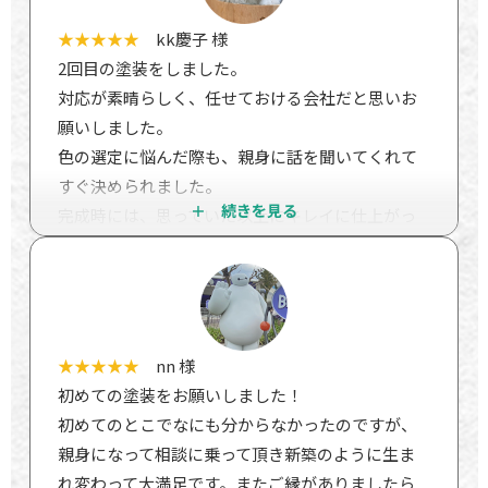
ます。
い会社に依頼したいと思います。おススメの施工
丁寧できれいな仕事をしていただき本当にありが
業者様です。
★★★★★
kk慶子 様
とうございました。
2回目の塗装をしました。
対応が素晴らしく、任せておける会社だと思いお
願いしました。
色の選定に悩んだ際も、親身に話を聞いてくれて
すぐ決められました。
完成時には、思っていた以上にキレイに仕上がっ
ていて、家族一同大満足です！
また何か困った際には、すぐ相談できる会社だな
と感じました！
★★★★★
nn 様
初めての塗装をお願いしました！
初めてのとこでなにも分からなかったのですが、
親身になって相談に乗って頂き新築のように生ま
れ変わって大満足です。またご縁がありましたら