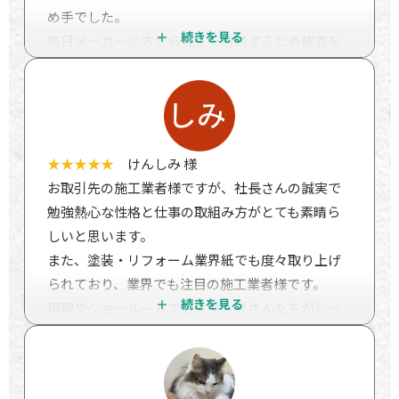
め手でした。
先日メーカーの方から保証を継続するため検査を
したいとのことで、検査をしていただくことにな
りました。
結果が出ましたので報告させてください。
一時間弱、基礎、外装、屋根、バルコニー、雨漏
り等くまなく調べていただきました。評価は問題
★★★★★
けんしみ 様
なし。
お取引先の施工業者様ですが、社長さんの誠実で
とても細かいところまできれいに仕事をしている
勉強熱心な性格と仕事の取組み方がとても素晴ら
と褒めていただきました。土台の水切りのところ
しいと思います。
や、バルコニーの細かいところなど、一般人では
また、塗装・リフォーム業界紙でも度々取り上げ
気づかないところをとても褒めていました。何と
られており、業界でも注目の施工業者様です。
か粗を探そうとしたけど、無理だったと言われま
現場やショールームでもスタッフさんたちがしっ
した。
かり挨拶をしてくれます。社風なんだと思いま
これは菅野さんに報告しなければと思いました。
す。素晴らしい会社です。
三年たっても外壁はきれいです。とても気に入って
私が仕事を依頼するなら、やはり丁寧で誠実な良